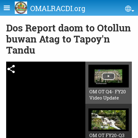
Skip to main content
OMALRACDI.org
Se
Dos Report daom to Otollun
buwan Atag to Tapoy'n
Tandu
OM OT Q4- FY20
Video Update
OM OT FY20-Q3